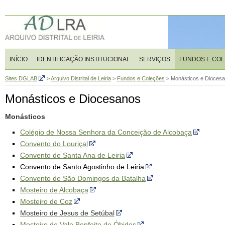
INÍCIO
IDENTIFICAÇÃO INSTITUCIONAL
SERVIÇOS
FUNDOS E CO
Sites DGLAB
>
Arquivo Distrital de Leiria
>
Fundos e Coleções
>
Monásticos e Dioces
Monásticos e Diocesanos
Monásticos
Colégio de Nossa Senhora da Conceição de Alcobaça
Convento do Louriçal
Convento de Santa Ana de Leiria
Convento de Santo Agostinho de Leiria
Convento de São Domingos da Batalha
Mosteiro de Alcobaça
Mosteiro de Coz
Mosteiro de Jesus de Setúbal
Mosteiro de Vale Benfeito de Óbidos