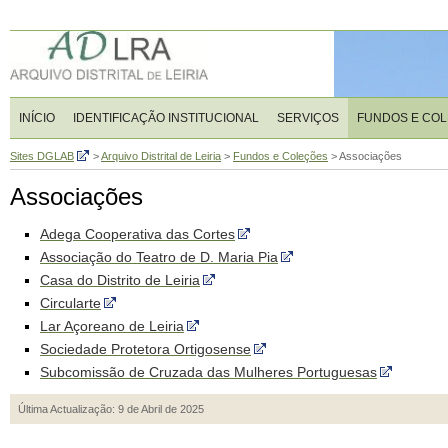
INÍCIO
IDENTIFICAÇÃO INSTITUCIONAL
SERVIÇOS
FUNDOS E CO
Sites DGLAB
>
Arquivo Distrital de Leiria
>
Fundos e Coleções
>
Associações
Associações
Adega Cooperativa das Cortes
Associação do Teatro de D. Maria Pia
Casa do Distrito de Leiria
Circularte
Lar Açoreano de Leiria
Sociedade Protetora Ortigosense
Subcomissão de Cruzada das Mulheres Portuguesas
Última Actualização: 9 de Abril de 2025