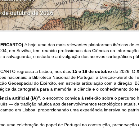
IBERCARTO)
é hoje uma das mais relevantes plataformas ibéricas de 
004, em Sevilha, tem reunido profissionais das Ciências da Informaç
a salvaguarda, o estudo e a divulgação dos acervos cartográficos pú
ERCARTO regressa a Lisboa, nos dias
15 e 16 de outubro
de 2026. O
X
es nacionais: a Biblioteca Nacional de Portugal, a Direção-Geral do Ter
rmação Geoespacial do Exército, em estreita articulação com a direçã
tégica da cartografia para a memória, a ciência e o conhecimento do ter
cia artificial (IA)”
, o encontro convida à reflexão sobre o percurso h
guês — da tradição náutica aos desenvolvimentos tecnológicos atuais.
e campo em Lisboa, proporcionando uma experiência imersiva no patrim
mo uma celebração do papel de Portugal na construção, preservação 