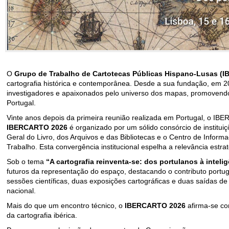
O
Grupo de Trabalho de Cartotecas Públicas Hispano-Lusas (
cartografia histórica e contemporânea. Desde a sua fundação, em 2
investigadores e apaixonados pelo universo dos mapas, promovendo 
Portugal.
Vinte anos depois da primeira reunião realizada em Portugal, o IB
IBERCARTO 2026
é organizado por um sólido consórcio de instituiçõ
Geral do Livro, dos Arquivos e das Bibliotecas e o Centro de Info
Trabalho. Esta convergência institucional espelha a relevância estra
Sob o tema
“A cartografia reinventa-se: dos portulanos à inteligên
futuros da representação do espaço, destacando o contributo portu
sessões científicas, duas exposições cartográficas e duas saídas d
nacional.
Mais do que um encontro técnico, o
IBERCARTO 2026
afirma-se co
da cartografia ibérica.