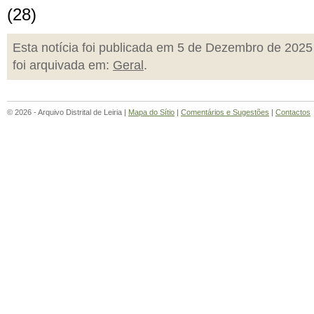
(28)
Esta notícia foi publicada em 5 de Dezembro de 2025
foi arquivada em:
Geral
.
© 2026 - Arquivo Distrital de Leiria |
Mapa do Sítio
|
Comentários e Sugestões
|
Contactos