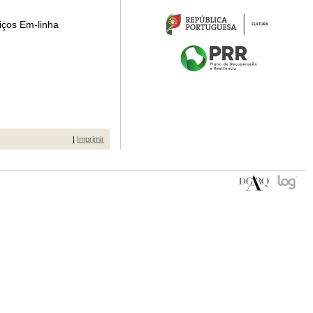
iços Em-linha
|
Imprimir