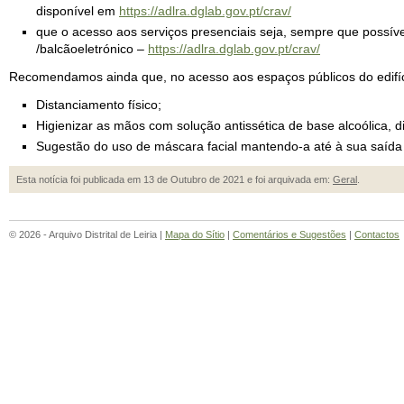
disponível em
https://adlra.dglab.gov.pt/crav/
que o acesso aos serviços presenciais seja, sempre que possív
/balcãoeletrónico –
https://adlra.dglab.gov.pt/crav/
Recomendamos ainda que, no acesso aos espaços públicos do edifíc
Distanciamento físico;
Higienizar as mãos com solução antissética de base alcoólica, d
Sugestão do uso de máscara facial mantendo-a até à sua saída d
Esta notícia foi publicada em 13 de Outubro de 2021 e foi arquivada em:
Geral
.
© 2026 - Arquivo Distrital de Leiria |
Mapa do Sítio
|
Comentários e Sugestões
|
Contactos