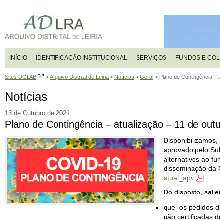
INÍCIO
IDENTIFICAÇÃO INSTITUCIONAL
SERVIÇOS
FUNDOS E CO
Sites DGLAB
>
Arquivo Distrital de Leiria
>
Notícias
>
Geral
>
Plano de Contingência – 
Notícias
13 de Outubro de 2021
Plano de Contingência – atualização – 11 de out
Disponibilizamos, 
aprovado pelo Su
alternativos ao fu
disseminação da
atual_apv
Do disposto, sali
que os pedidos de
não certificadas 