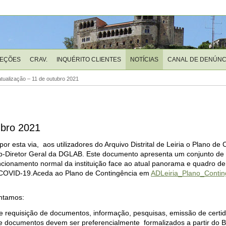
LEÇÕES
CRAV.
INQUÉRITO CLIENTES
NOTÍCIAS
CANAL DE DENÚNC
atualização – 11 de outubro 2021
ubro 2021
por esta via, aos utilizadores do Arquivo Distrital de Leiria o Plano de
b-Diretor Geral da DGLAB.
Este documento apresenta um conjunto de
ncionamento normal da instituição f
ace ao atual panorama e quadro de
 COVID-19.
Aceda ao Plano de Contingência em
ADLeiria_Plano_Contin
entamos:
 requisição de documentos, informação, pesquisas, emissão de certi
de documentos devem ser preferencialmente formalizados a partir do B