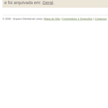
e foi arquivada em:
Geral
.
© 2026 - Arquivo Distrital de Leiria |
Mapa do Sítio
|
Comentários e Sugestões
|
Contactos