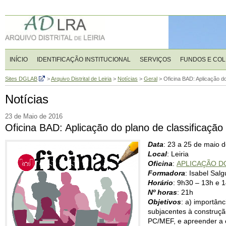
INÍCIO
IDENTIFICAÇÃO INSTITUCIONAL
SERVIÇOS
FUNDOS E CO
Sites DGLAB
>
Arquivo Distrital de Leiria
>
Notícias
>
Geral
>
Oficina BAD: Aplicação do
Notícias
23 de Maio de 2016
Oficina BAD: Aplicação do plano de classificação
Data
: 23 a 25 de maio d
Local
: Leiria
Oficina
:
APLICAÇÃO D
Formadora
: Isabel Salg
Horário
: 9h30 – 13h e 
Nº horas
: 21h
Objetivos
: a) importân
subjacentes à construçã
PC/MEF, e apreender a 