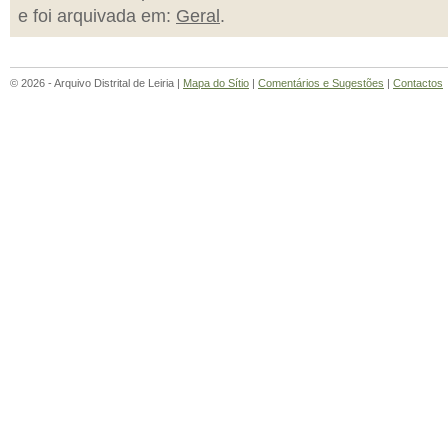
e foi arquivada em:
Geral
.
© 2026 - Arquivo Distrital de Leiria |
Mapa do Sítio
|
Comentários e Sugestões
|
Contactos