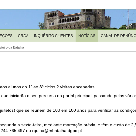
LEÇÕES
CRAV.
INQUÉRITO CLIENTES
NOTÍCIAS
CANAL DE DENÚNC
teiro da Batalha
os alunos do 1º ao 3º ciclos 2 visitas encenadas:
 que iniciarão o seu percurso no portal principal, passando pelos vári
uitetos) que se reúnem de 100 em 100 anos para verificar as condiçõ
egunda a sexta-feira, mediante marcação prévia, e têm o custo de 2,5
o 244 765 497 ou rquina@mbatalha.dgpc.pt .