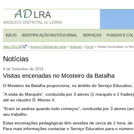
INÍCIO
IDENTIFICAÇÃO INSTITUCIONAL
SERVIÇOS
FUNDOS E CO
Sites DGLAB
>
Arquivo Distrital de Leiria
>
Notícias
>
Geral
>
Visitas encenadas no Mos
Notícias
8 de Setembro de 2014
Visitas encenadas no Mosteiro da Batalha
O Mosteiro da Batalha proporciona, no âmbito do Serviço Educativo, a
“A visita do Marquês”, conduzida por 3 atores (1 marquês e 2 frades)
até ao claustro D. Afonso V.
“Eram só pedras quando tudo começou”, conduzida por 3 atores (arq
seu trabalho.
Estas encenações pedagógicas têm sessões de cerca de 1 hora, de s
Para mais informações contactar o Serviço Educativo para o númer