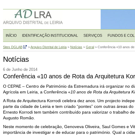
INÍCIO
IDENTIFICAÇÃO INSTITUCIONAL
SERVIÇOS
FUNDOS E CO
Sites DGLAB
>
Arquivo Distrital de Leiria
>
Notícias
>
Geral
>
Conferência «10 anos de 
Notícias
6 de Junho de 2014
Conferência «10 anos de Rota da Arquitetura Ko
O CEPAE – Centro de Património da Estremadura irá organizar no d
Agrícola em Leiria, a Conferência «
10 anos de Rota da Arquitetura K
A Rota de Arquitectura Korrodi celebra dez anos. Um projecto indep
parte da cidade de Leiria e tem criado “pontes” com outras áreas do
Ernesto Korrodi tem também contribuído para valorizar o trabalho de 
Augusto Romão.
Neste momento de celebração, Genoveva Oliveira, Saul Gomes e Vito
importância de investigar e de educar para o património. Qual a c