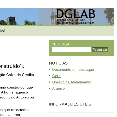
IAS
PESQUISA
NOTÍCIAS
onstruído”»
Documento em destaque
ção Caixa de Crédito
Geral
Horário de Atendimento
ónio construído, que
Arquivo
as. A homenagem a
rodi, Lino António ou
INFORMAÇÕES ÚTEIS
s que reflectem a
 educadores,