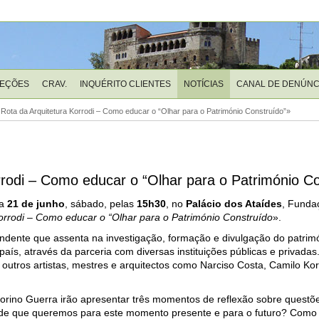
LEÇÕES
CRAV.
INQUÉRITO CLIENTES
NOTÍCIAS
CANAL DE DENÚNC
Rota da Arquitetura Korrodi – Como educar o “Olhar para o Património Construído”»
rrodi – Como educar o “Olhar para o Património C
ia
21 de junho
, sábado, pelas
15h30
, no
Palácio dos Ataídes
, Funda
orrodi – Como educar o “Olhar para o Património Construído
».
endente que assenta na investigação, formação e divulgação do patrim
 país, através da parceria com diversas instituições públicas e privad
outros artistas, mestres e arquitectos como Narciso Costa, Camilo Kor
rino Guerra irão apresentar três momentos de reflexão sobre questõe
idade que queremos para este momento presente e para o futuro? Como