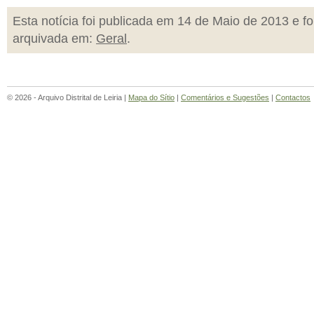
Esta notícia foi publicada em 14 de Maio de 2013 e fo
arquivada em:
Geral
.
© 2026 - Arquivo Distrital de Leiria |
Mapa do Sítio
|
Comentários e Sugestões
|
Contactos