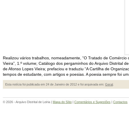
Realizou vários trabalhos, nomeadamente, “O Tratado de Comércio de
Vieira”, 1.º volume; Catálogo dos pergaminhos do Arquivo Distrital de
de Afonso Lopes Vieira; prefaciou e traduziu “A Cartilha de Organiza
tempos de estudante, com artigos e poesias. A poesia sempre foi uma
Esta notícia foi publicada em 24 de Janeiro de 2012 e foi arquivada em:
Geral
.
© 2026 - Arquivo Distrital de Leiria |
Mapa do Sítio
|
Comentários e Sugestões
|
Contactos