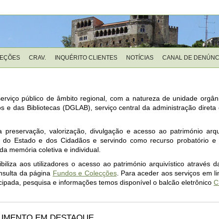
LEÇÕES
CRAV.
INQUÉRITO CLIENTES
NOTÍCIAS
CANAL DE DENÚNC
serviço público de âmbito regional, com a natureza de unidade orgâni
s e das Bibliotecas (DGLAB), serviço central da administração direta
 preservação, valorização, divulgação e acesso ao património arqu
os do Estado e dos Cidadãos e servindo como recurso probatório e i
a memória coletiva e individual.
nibiliza aos utilizadores o acesso ao património arquivístico através d
onsulta da página
Fundos e Colecções
. Para aceder aos serviços em li
ecipada, pesquisa e informações temos disponível o balcão eletrônico
C
UMENTO EM DESTAQUE