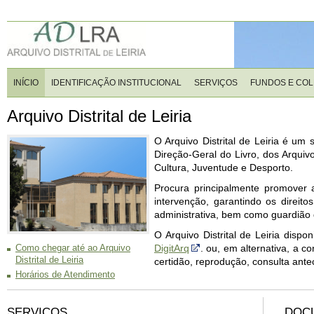
INÍCIO
IDENTIFICAÇÃO INSTITUCIONAL
SERVIÇOS
FUNDOS E CO
Arquivo Distrital de Leiria
O Arquivo Distrital de Leiria é um 
Direção-Geral do Livro, dos Arquivo
Cultura, Juventude e Desporto.
Procura principalmente promover a
intervenção, garantindo os direit
administrativa, bem como guardião d
O Arquivo Distrital de Leiria dispo
DigitArq
. ou, em alternativa, a c
Como chegar até ao Arquivo
Distrital de Leiria
certidão, reprodução, consulta ant
Horários de Atendimento
SERVIÇOS
DOC