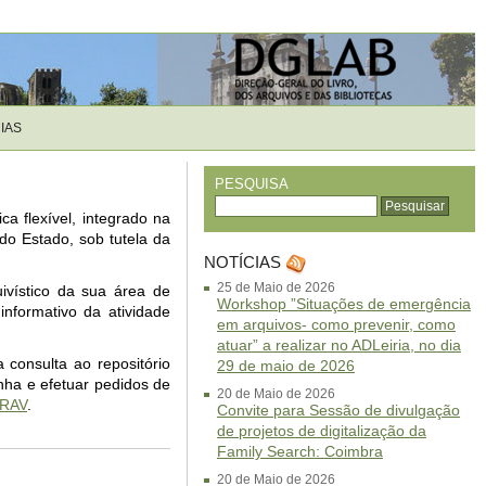
IAS
PESQUISA
ca flexível, integrado na
 do Estado, sob tutela da
NOTÍCIAS
25 de Maio de 2026
ivístico da sua área de
Workshop ”Situações de emergência
nformativo da atividade
em arquivos- como prevenir, como
atuar” a realizar no ADLeiria, no dia
a consulta ao repositório
29 de maio de 2026
nha e efetuar pedidos de
20 de Maio de 2026
RAV
.
Convite para Sessão de divulgação
de projetos de digitalização da
Family Search: Coimbra
20 de Maio de 2026